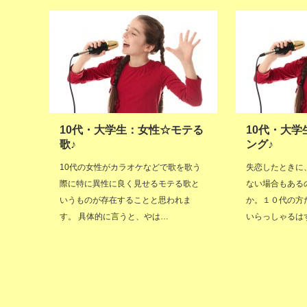
10代・大学生：女性☆モテる
10代・大
歌♪
ング♪
10代の女性がカラオケなどで歌を歌う
失恋したときに
際に特に異性に良く見せるモテる歌と
ない場合もある
いうものが存在することと思われま
か。１０代の方
す。 具体的に言うと、やは…
いらっしゃるは