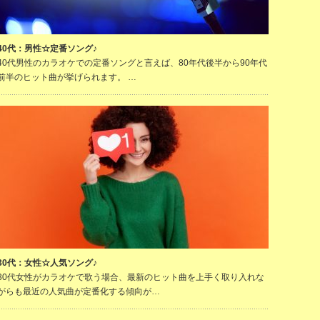
40代：男性☆定番ソング♪
40代男性のカラオケでの定番ソングと言えば、80年代後半から90年代
前半のヒット曲が挙げられます。 …
30代：女性☆人気ソング♪
30代女性がカラオケで歌う場合、最新のヒット曲を上手く取り入れな
がらも最近の人気曲が定番化する傾向が…