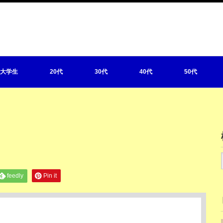
・大学生
20代
30代
40代
50代
feedly
Pin it