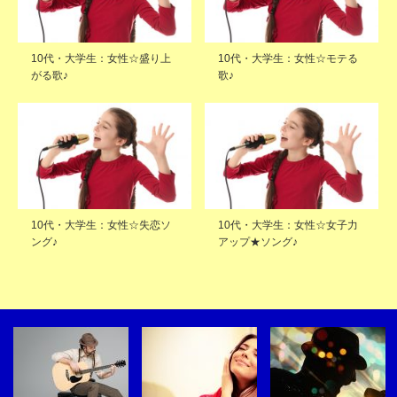
10代・大学生：女性☆盛り上
10代・大学生：女性☆モテる
がる歌♪
歌♪
10代・大学生：女性☆失恋ソ
10代・大学生：女性☆女子力
ング♪
アップ★ソング♪