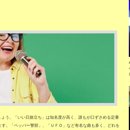
しょう。「いい日旅立ち」は知名度が高く、誰もが口ずさめる定番
ます。「ペッパー警部」、「ＵＦＯ」など有名な曲も多く、どれを