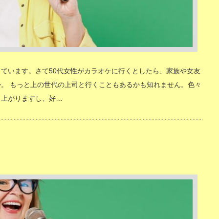
ています。さて50代女性がカラオケに行くとしたら、家族や女友
。 もっと上の世代の上司と行くこともあるかも知れません。色々
り上がりますし、好…