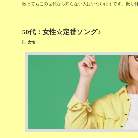
歌ってもこの世代なら知らない人はいないはずです。振り
50代：女性☆定番ソング♪
女性