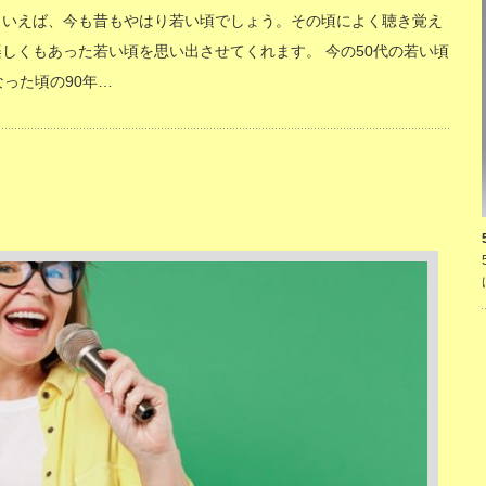
といえば、今も昔もやはり若い頃でしょう。その頃によく聴き覚え
しくもあった若い頃を思い出させてくれます。 今の50代の若い頃
った頃の90年…