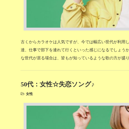
古くからカラオケは人気ですが、今では幅広い世代が利用し
達、仕事で部下を連れて行くといった感じになるでしょうか
な世代が居る場合は、皆もが知っているような歌の方が盛
50代：女性☆失恋ソング♪
女性