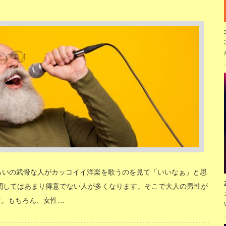
らいの武骨な人がカッコイイ洋楽を歌うのを見て「いいなぁ」と思
関してはあまり得意でない人が多くなります。そこで大人の男性が
す。もちろん、女性…