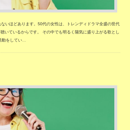
れないほどあります。50代の女性は、トレンディドラマ全盛の世代
聴いているからです。 その中でも明るく陽気に盛り上がる歌とし
活動をしてい…