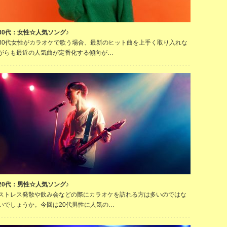
30代：女性☆人気ソング♪
30代女性がカラオケで歌う場合、最新のヒット曲を上手く取り入れな
がらも最近の人気曲が定番化する傾向が…
20代：男性☆人気ソング♪
ストレス発散や飲み会などの際にカラオケを訪れる方は多いのではな
いでしょうか。今回は20代男性に人気の…