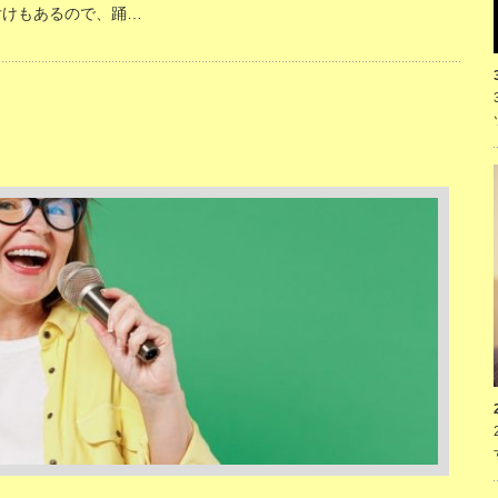
付けもあるので、踊…