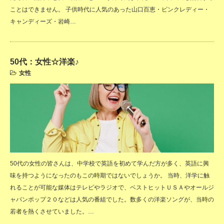
ことはできません。 子供時代に人気のあった山口百恵・ピンクレディー・
キャンディーズ・岩崎…
50代：女性☆洋楽♪
女性
50代の女性の皆さんは、中学校で英語を初めて学んだ方が多く、英語に興
味を持つようになったのもこの時期ではないでしょうか。 当時、洋学に触
れることが可能な媒体はテレビやラジオで、ベストヒットＵＳＡやオールジ
ャパンポップ２０などは人気の番組でした。数多くの洋楽ソングが、当時の
若者を熱くさせていました。…